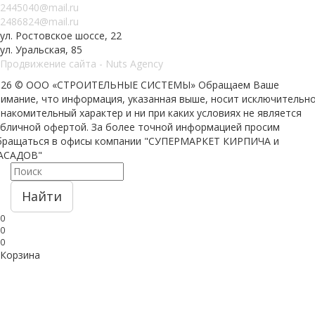
2445040@mail.ru
2486824@mail.ru
ул. Ростовское шоссе, 22
ул. Уральская, 85
Продвижение сайта - Nuts Agency
026 © ООО «СТРОИТЕЛЬНЫЕ СИСТЕМЫ»
Обращаем Ваше
нимание, что информация, указанная выше, носит исключительн
накомительный характер и ни при каких условиях не является
убличной офертой. За более точной информацией просим
бращаться в офисы компании "СУПЕРМАРКЕТ КИРПИЧА и
АСАДОВ"
Найти
0
0
0
Корзина