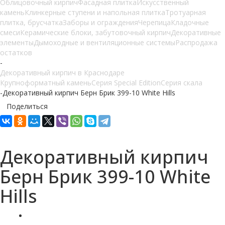
Облицовочный кирпич
Фасадная плитка
Искусственный
камень
Клинкерные ступени и напольная плитка
Тротуарная
плитка, брусчатка
Заборы и ограждения
Черепица
Кладочные
смеси
Керамические блоки, забутовочный кирпич
Декоративные
элементы
Дымоходные и вентиляционные системы
Распродажа
остатков
-
Декоративный кирпич в Краснодаре
Крупноформатный камень
Серия Special Edition
Серия скала
-
Декоративный кирпич Берн Брик 399-10 White Hills
Поделиться
Декоративный кирпич
Берн Брик 399-10 White
Hills