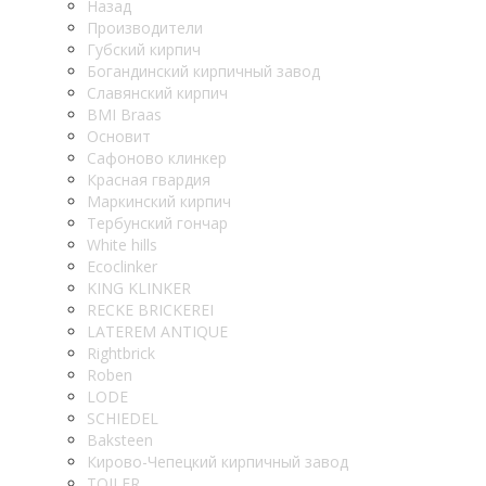
Назад
Производители
Губский кирпич
Богандинский кирпичный завод
Славянский кирпич
BMI Braas
Основит
Сафоново клинкер
Красная гвардия
Маркинский кирпич
Тербунский гончар
White hills
Ecoclinker
KING KLINKER
RECKE BRICKEREI
LATEREM ANTIQUE
Rightbrick
Roben
LODE
SCHIEDEL
Baksteen
Кирово-Чепецкий кирпичный завод
TOILER