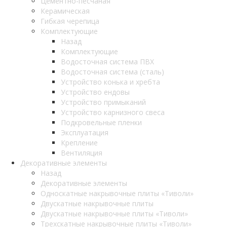
Цементно-песчаная
Керамическая
Гибкая черепица
Комплектующие
Назад
Комплектующие
Водосточная система ПВХ
Водосточная система (сталь)
Устройство конька и хребта
Устройство ендовы
Устройство примыканий
Устройство карнизного свеса
Подкровельные пленки
Эксплуатация
Крепление
Вентиляция
Декоративные элементы
Назад
Декоративные элементы
Односкатные накрывочные плиты «Тиволи»
Двускатные накрывочные плиты
Двускатные накрывочные плиты «Тиволи»
Трехскатные накрывочные плиты «Тиволи»