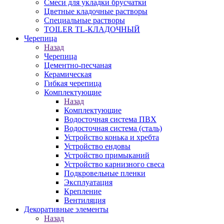
Смеси для укладки брусчатки
Цветные кладочные растворы
Специальные растворы
TOILER TL-КЛАДОЧНЫЙ
Черепица
Назад
Черепица
Цементно-песчаная
Керамическая
Гибкая черепица
Комплектующие
Назад
Комплектующие
Водосточная система ПВХ
Водосточная система (сталь)
Устройство конька и хребта
Устройство ендовы
Устройство примыканий
Устройство карнизного свеса
Подкровельные пленки
Эксплуатация
Крепление
Вентиляция
Декоративные элементы
Назад