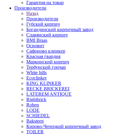
Гарантия на товар
Производители
Назад
Производители
Губский кирпич
Богандинский кирпичный завод
Славянский кирпич
BMI Braas
Основит
Сафоново клинкер
Красная гвардия
Маркинский кирпич
Тербунский гончар
White hills
Ecoclinker
KING KLINKER
RECKE BRICKEREI
LATEREM ANTIQUE
Rightbrick
Roben
LODE
SCHIEDEL
Baksteen
Кирово-Чепецкий кирпичный завод
TOILER