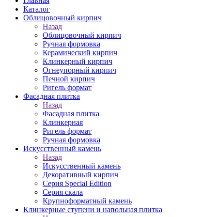
Главная
Каталог
Облицовочный кирпич
Назад
Облицовочный кирпич
Ручная формовка
Керамический кирпич
Клинкерный кирпич
Огнеупорный кирпич
Печной кирпич
Ригель формат
Фасадная плитка
Назад
Фасадная плитка
Клинкерная
Ригель формат
Ручная формовка
Искусственный камень
Назад
Искусственный камень
Декоративный кирпич
Серия Special Edition
Серия скала
Крупноформатный камень
Клинкерные ступени и напольная плитка