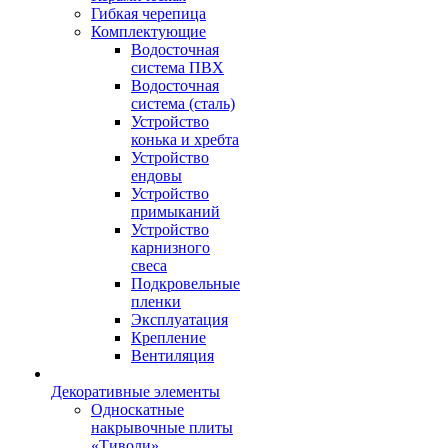
Гибкая черепица
Комплектующие
Водосточная
система ПВХ
Водосточная
система (сталь)
Устройство
конька и хребта
Устройство
ендовы
Устройство
примыканий
Устройство
карнизного
свеса
Подкровельные
пленки
Эксплуатация
Крепление
Вентиляция
Декоративные элементы
Односкатные
накрывочные плиты
«Тиволи»