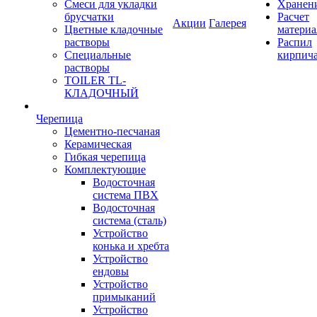
Смеси для укладки
Хранен
брусчатки
Расчет
Акции
Галерея
Цветные кладочные
материа
растворы
Распил
Специальные
кирпич
растворы
TOILER TL-
КЛАДОЧНЫЙ
Черепица
Цементно-песчаная
Керамическая
Гибкая черепица
Комплектующие
Водосточная
система ПВХ
Водосточная
система (сталь)
Устройство
конька и хребта
Устройство
ендовы
Устройство
примыканий
Устройство