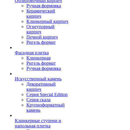
Облицовочный кирпич
Ручная формовка
Керамический
кирпич
Клинкерный кирпич
Огнеупорный
кирпич
Печной кирпич
Ригель формат
Фасадная плитка
Клинкерная
Ригель формат
Ручная формовка
Искусственный камень
Декоративный
кирпич
Серия Special Edition
Серия скала
Крупноформатный
камень
Клинкерные ступени и
напольная плитка