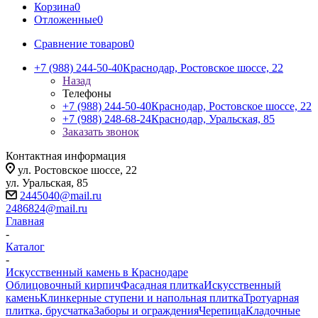
Корзина
0
Отложенные
0
Сравнение товаров
0
+7 (988) 244-50-40
Краснодар, Ростовское шоссе, 22
Назад
Телефоны
+7 (988) 244-50-40
Краснодар, Ростовское шоссе, 22
+7 (988) 248-68-24
Краснодар, Уральская, 85
Заказать звонок
Контактная информация
ул. Ростовское шоссе, 22
ул. Уральская, 85
2445040@mail.ru
2486824@mail.ru
Главная
-
Каталог
-
Искусственный камень в Краснодаре
Облицовочный кирпич
Фасадная плитка
Искусственный
камень
Клинкерные ступени и напольная плитка
Тротуарная
плитка, брусчатка
Заборы и ограждения
Черепица
Кладочные