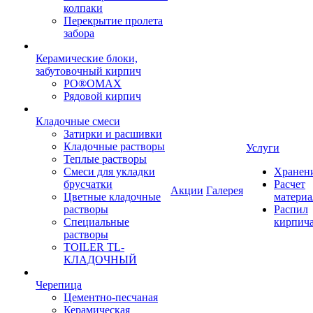
колпаки
Перекрытие пролета
забора
Керамические блоки,
забутовочный кирпич
PO®OMAX
Рядовой кирпич
Кладочные смеси
Затирки и расшивки
Кладочные растворы
Услуги
Теплые растворы
Смеси для укладки
Хранен
брусчатки
Расчет
Акции
Галерея
Цветные кладочные
материа
растворы
Распил
Специальные
кирпич
растворы
TOILER TL-
КЛАДОЧНЫЙ
Черепица
Цементно-песчаная
Керамическая