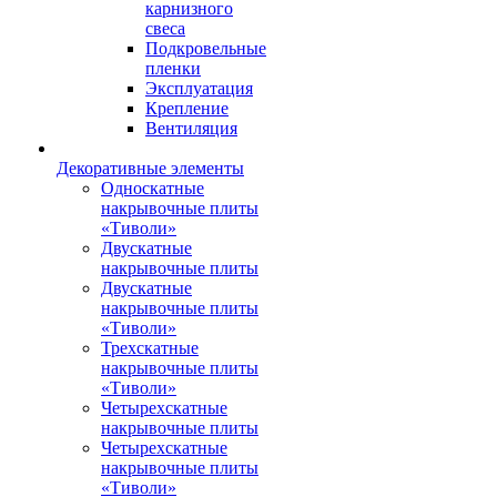
карнизного
свеса
Подкровельные
пленки
Эксплуатация
Крепление
Вентиляция
Декоративные элементы
Односкатные
накрывочные плиты
«Тиволи»
Двускатные
накрывочные плиты
Двускатные
накрывочные плиты
«Тиволи»
Трехскатные
накрывочные плиты
«Тиволи»
Четырехскатные
накрывочные плиты
Четырехскатные
накрывочные плиты
«Тиволи»