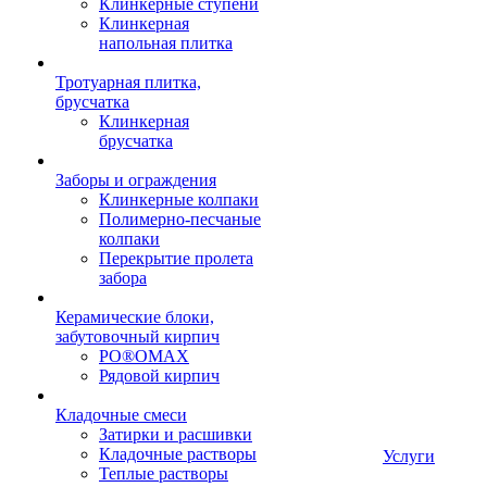
Клинкерные ступени
Клинкерная
напольная плитка
Тротуарная плитка,
брусчатка
Клинкерная
брусчатка
Заборы и ограждения
Клинкерные колпаки
Полимерно-песчаные
колпаки
Перекрытие пролета
забора
Керамические блоки,
забутовочный кирпич
PO®OMAX
Рядовой кирпич
Кладочные смеси
Затирки и расшивки
Кладочные растворы
Услуги
Теплые растворы