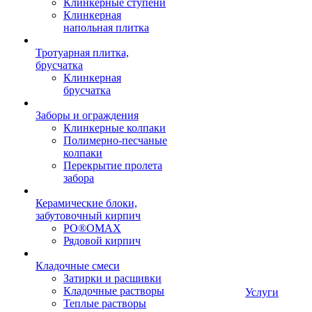
Клинкерные ступени
Клинкерная
напольная плитка
Тротуарная плитка,
брусчатка
Клинкерная
брусчатка
Заборы и ограждения
Клинкерные колпаки
Полимерно-песчаные
колпаки
Перекрытие пролета
забора
Керамические блоки,
забутовочный кирпич
PO®OMAX
Рядовой кирпич
Кладочные смеси
Затирки и расшивки
Кладочные растворы
Услуги
Теплые растворы