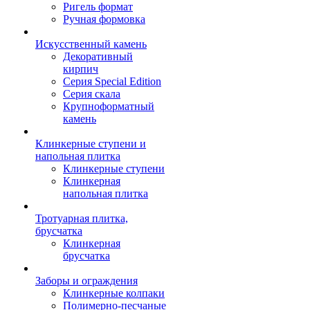
Ригель формат
Ручная формовка
Искусственный камень
Декоративный
кирпич
Серия Special Edition
Серия скала
Крупноформатный
камень
Клинкерные ступени и
напольная плитка
Клинкерные ступени
Клинкерная
напольная плитка
Тротуарная плитка,
брусчатка
Клинкерная
брусчатка
Заборы и ограждения
Клинкерные колпаки
Полимерно-песчаные