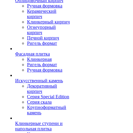
Облицовочный кирпич
Ручная формовка
Керамический
кирпич
Клинкерный кирпич
Огнеупорный
кирпич
Печной кирпич
Ригель формат
Фасадная плитка
Клинкерная
Ригель формат
Ручная формовка
Искусственный камень
Декоративный
кирпич
Серия Special Edition
Серия скала
Крупноформатный
камень
Клинкерные ступени и
напольная плитка