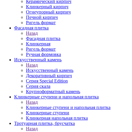
Керамический кирпич
Клинкерный кирпич
Огнеупорный кирпич
Печной кирпич
Ригель формат
Фасадная плитка
Назад
Фасадная плитка
Клинкерная
Ригель формат
Ручная формовка
Искусственный камень
Назад
Искусственный камень
Декоративный кирпич
Серия Special Edition
Серия скала
Крупноформатный камень
Клинкерные ступени и напольная плитка
Назад
Клинкерные ступени и напольная плитка
Клинкерные ступени
Клинкерная напольная плитка
Тротуарная плитка, брусчатка
Назад