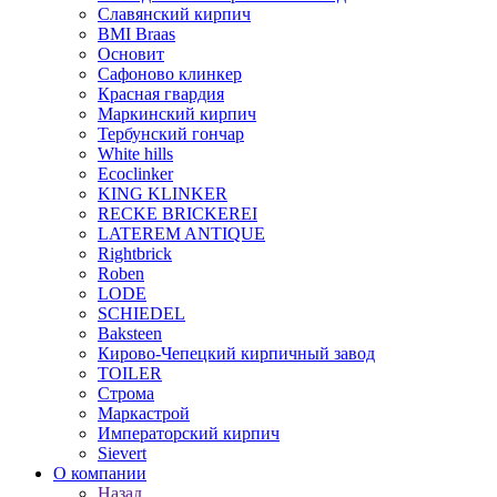
Славянский кирпич
BMI Braas
Основит
Сафоново клинкер
Красная гвардия
Маркинский кирпич
Тербунский гончар
White hills
Ecoclinker
KING KLINKER
RECKE BRICKEREI
LATEREM ANTIQUE
Rightbrick
Roben
LODE
SCHIEDEL
Baksteen
Кирово-Чепецкий кирпичный завод
TOILER
Строма
Маркастрой
Императорский кирпич
Sievert
О компании
Назад