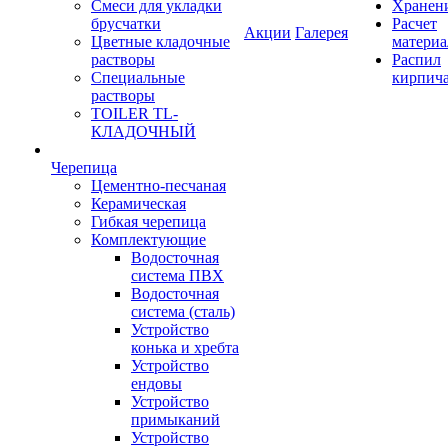
Смеси для укладки
Хранен
брусчатки
Расчет
Акции
Галерея
Цветные кладочные
материа
растворы
Распил
Специальные
кирпич
растворы
TOILER TL-
КЛАДОЧНЫЙ
Черепица
Цементно-песчаная
Керамическая
Гибкая черепица
Комплектующие
Водосточная
система ПВХ
Водосточная
система (сталь)
Устройство
конька и хребта
Устройство
ендовы
Устройство
примыканий
Устройство