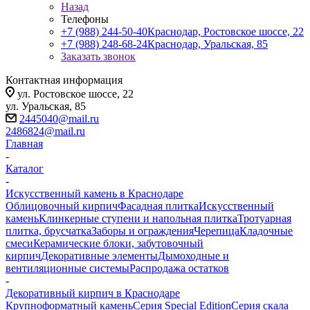
Назад
Телефоны
+7 (988) 244-50-40
Краснодар, Ростовское шоссе, 22
+7 (988) 248-68-24
Краснодар, Уральская, 85
Заказать звонок
Контактная информация
ул. Ростовское шоссе, 22
ул. Уральская, 85
2445040@mail.ru
2486824@mail.ru
Главная
-
Каталог
-
Искусственный камень в Краснодаре
Облицовочный кирпич
Фасадная плитка
Искусственный
камень
Клинкерные ступени и напольная плитка
Тротуарная
плитка, брусчатка
Заборы и ограждения
Черепица
Кладочные
смеси
Керамические блоки, забутовочный
кирпич
Декоративные элементы
Дымоходные и
вентиляционные системы
Распродажа остатков
-
Декоративный кирпич в Краснодаре
Крупноформатный камень
Серия Special Edition
Серия скала