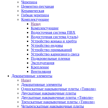
Черепица
Цементно-песчаная
Керамическая
Гибкая черепица
Комплектующие
Назад
Комплектующие
Водосточная система ПВХ
Водосточная система (сталь)
Устройство конька и хребта
Устройство ендовы
Устройство примыканий
Устройство карнизного свеса
Подкровельные пленки
Эксплуатация
Крепление
Вентиляция
Декоративные элементы
Назад
Декоративные элементы
Односкатные накрывочные плиты «Тиволи»
Двускатные накрывочные плиты
Двускатные накрывочные плиты «Тиволи»
Трехскатные накрывочные плиты «Тиволи»
Четырехскатные накрывочные плиты