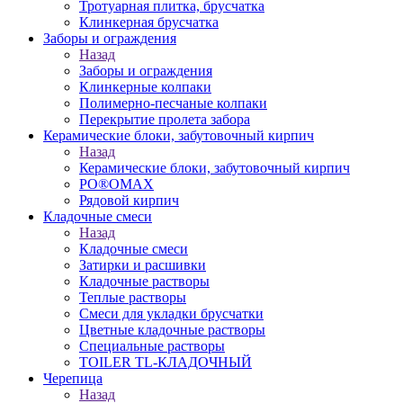
Тротуарная плитка, брусчатка
Клинкерная брусчатка
Заборы и ограждения
Назад
Заборы и ограждения
Клинкерные колпаки
Полимерно-песчаные колпаки
Перекрытие пролета забора
Керамические блоки, забутовочный кирпич
Назад
Керамические блоки, забутовочный кирпич
PO®OMAX
Рядовой кирпич
Кладочные смеси
Назад
Кладочные смеси
Затирки и расшивки
Кладочные растворы
Теплые растворы
Смеси для укладки брусчатки
Цветные кладочные растворы
Специальные растворы
TOILER TL-КЛАДОЧНЫЙ
Черепица
Назад