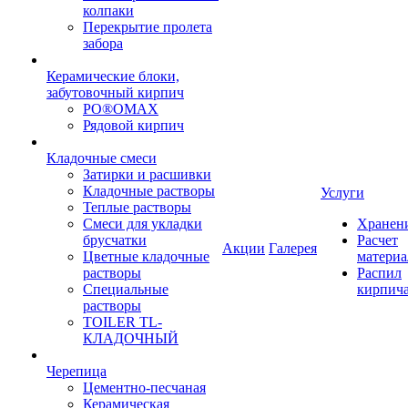
колпаки
Перекрытие пролета
забора
Керамические блоки,
забутовочный кирпич
PO®OMAX
Рядовой кирпич
Кладочные смеси
Затирки и расшивки
Кладочные растворы
Услуги
Теплые растворы
Смеси для укладки
Хранен
брусчатки
Расчет
Акции
Галерея
Цветные кладочные
материа
растворы
Распил
Специальные
кирпич
растворы
TOILER TL-
КЛАДОЧНЫЙ
Черепица
Цементно-песчаная
Керамическая