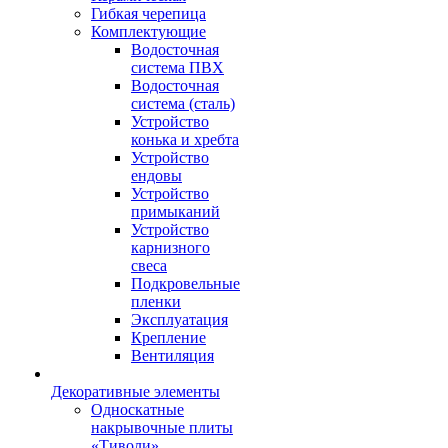
Гибкая черепица
Комплектующие
Водосточная
система ПВХ
Водосточная
система (сталь)
Устройство
конька и хребта
Устройство
ендовы
Устройство
примыканий
Устройство
карнизного
свеса
Подкровельные
пленки
Эксплуатация
Крепление
Вентиляция
Декоративные элементы
Односкатные
накрывочные плиты
«Тиволи»