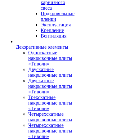
карнизного
свеса
Подкровельные
пленки
Эксплуатация
Крепление
Вентиляция
Декоративные элементы
Односкатные
накрывочные плиты
«Тиволи»
Двускатные
накрывочные плиты
Двускатные
накрывочные плиты
«Тиволи»
Трехскатные
накрывочные плиты
«Тиволи»
Четырехскатные
накрывочные плиты
Четырехскатные
накрывочные плиты
«Тиволи»