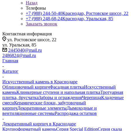
Назад
Телефоны
+7 (988) 244-50-40
Краснодар, Ростовское шоссе, 22
+7 (988) 248-68-24
Краснодар, Уральская, 85
Заказать звонок
Контактная информация
ул. Ростовское шоссе, 22
ул. Уральская, 85
2445040@mail.ru
2486824@mail.ru
Главная
-
Каталог
-
Искусственный камень в Краснодаре
Облицовочный кирпич
Фасадная плитка
Искусственный
камень
Клинкерные ступени и напольная плитка
Тротуарная
плитка, брусчатка
Заборы и ограждения
Черепица
Кладочные
смеси
Керамические блоки, забутовочный
кирпич
Декоративные элементы
Дымоходные и
вентиляционные системы
Распродажа остатков
-
Декоративный кирпич в Краснодаре
Крупноформатный камень
Серия Special Edition
Серия скала