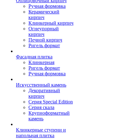
Облицовочный кирпич
Ручная формовка
Керамический
кирпич
Клинкерный кирпич
Огнеупорный
кирпич
Печной кирпич
Ригель формат
Фасадная плитка
Клинкерная
Ригель формат
Ручная формовка
Искусственный камень
Декоративный
кирпич
Серия Special Edition
Серия скала
Крупноформатный
камень
Клинкерные ступени и
напольная плитка