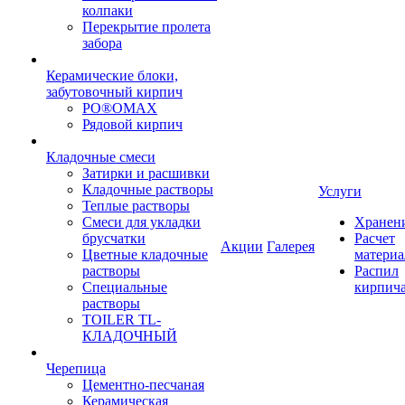
колпаки
Перекрытие пролета
забора
Керамические блоки,
забутовочный кирпич
PO®OMAX
Рядовой кирпич
Кладочные смеси
Затирки и расшивки
Кладочные растворы
Услуги
Теплые растворы
Смеси для укладки
Хранен
брусчатки
Расчет
Акции
Галерея
Цветные кладочные
материа
растворы
Распил
Специальные
кирпич
растворы
TOILER TL-
КЛАДОЧНЫЙ
Черепица
Цементно-песчаная
Керамическая