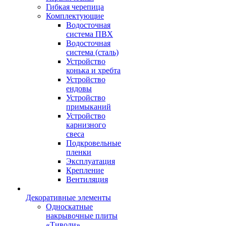
Гибкая черепица
Комплектующие
Водосточная
система ПВХ
Водосточная
система (сталь)
Устройство
конька и хребта
Устройство
ендовы
Устройство
примыканий
Устройство
карнизного
свеса
Подкровельные
пленки
Эксплуатация
Крепление
Вентиляция
Декоративные элементы
Односкатные
накрывочные плиты
«Тиволи»