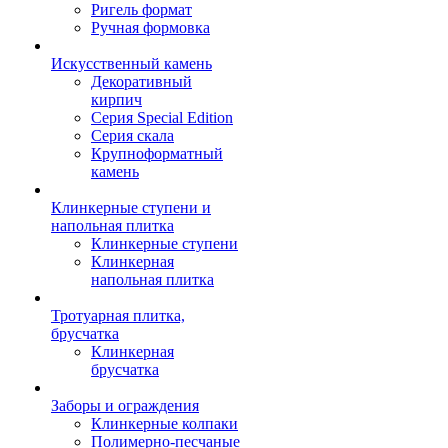
Ригель формат
Ручная формовка
Искусственный камень
Декоративный
кирпич
Серия Special Edition
Серия скала
Крупноформатный
камень
Клинкерные ступени и
напольная плитка
Клинкерные ступени
Клинкерная
напольная плитка
Тротуарная плитка,
брусчатка
Клинкерная
брусчатка
Заборы и ограждения
Клинкерные колпаки
Полимерно-песчаные