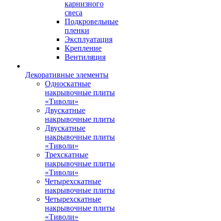
карнизного
свеса
Подкровельные
пленки
Эксплуатация
Крепление
Вентиляция
Декоративные элементы
Односкатные
накрывочные плиты
«Тиволи»
Двускатные
накрывочные плиты
Двускатные
накрывочные плиты
«Тиволи»
Трехскатные
накрывочные плиты
«Тиволи»
Четырехскатные
накрывочные плиты
Четырехскатные
накрывочные плиты
«Тиволи»