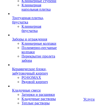
Клинкерные ступени
Клинкерная
напольная плитка
Тротуарная плитка,
брусчатка
Клинкерная
брусчатка
Заборы и ограждения
Клинкерные колпаки
Полимерно-песчаные
колпаки
Перекрытие пролета
забора
Керамические блоки,
забутовочный кирпич
PO®OMAX
Рядовой кирпич
Кладочные смеси
Затирки и расшивки
Кладочные растворы
Услуги
Теплые растворы