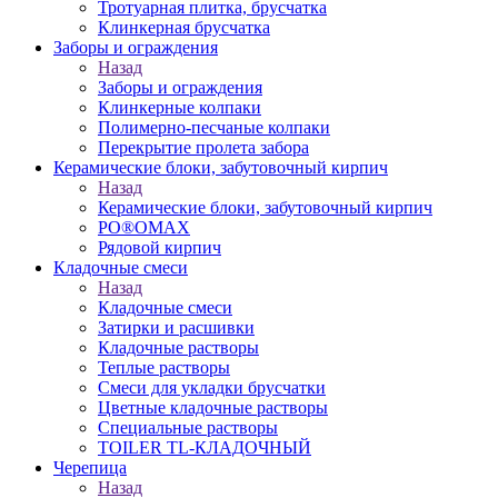
Тротуарная плитка, брусчатка
Клинкерная брусчатка
Заборы и ограждения
Назад
Заборы и ограждения
Клинкерные колпаки
Полимерно-песчаные колпаки
Перекрытие пролета забора
Керамические блоки, забутовочный кирпич
Назад
Керамические блоки, забутовочный кирпич
PO®OMAX
Рядовой кирпич
Кладочные смеси
Назад
Кладочные смеси
Затирки и расшивки
Кладочные растворы
Теплые растворы
Смеси для укладки брусчатки
Цветные кладочные растворы
Специальные растворы
TOILER TL-КЛАДОЧНЫЙ
Черепица
Назад