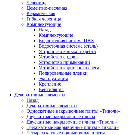
Черепица
Цементно-песчаная
Керамическая
Гибкая черепица
Комплектующие
Назад
Комплектующие
Водосточная система ПВХ
Водосточная система (сталь)
Устройство конька и хребта
Устройство ендовы
Устройство примыканий
Устройство карнизного свеса
Подкровельные пленки
Эксплуатация
Крепление
Вентиляция
Декоративные элементы
Назад
Декоративные элементы
Односкатные накрывочные плиты «Тиволи»
Двускатные накрывочные плиты
Двускатные накрывочные плиты «Тиволи»
Трехскатные накрывочные плиты «Тиволи»
Четырехскатные накрывочные плиты