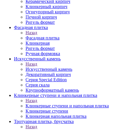
Керамический кирпич
Клинкерный кирпич
Огнеупорный кирпич
Печной кирпич
Ригель формат
Фасадная плитка
Назад
Фасадная плитка
Клинкерная
Ригель формат
Ручная формовка
Искусственный камень
Назад
Искусственный камень
Декоративный кирпич
Серия Special Edition
Серия скала
Крупноформатный камень
Клинкерные ступени и напольная плитка
Назад
Клинкерные ступени и напольная плитка
Клинкерные ступени
Клинкерная напольная плитка
Тротуарная плитка, брусчатка
Назад