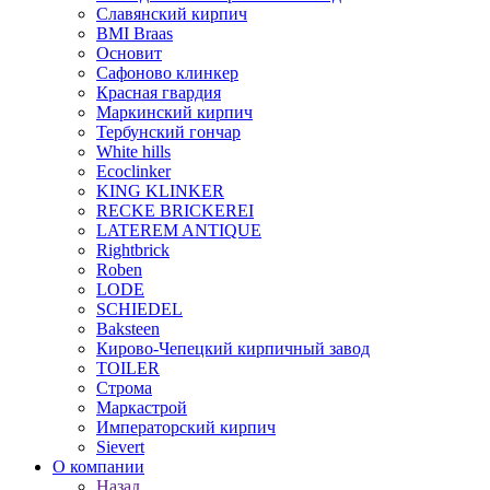
Славянский кирпич
BMI Braas
Основит
Сафоново клинкер
Красная гвардия
Маркинский кирпич
Тербунский гончар
White hills
Ecoclinker
KING KLINKER
RECKE BRICKEREI
LATEREM ANTIQUE
Rightbrick
Roben
LODE
SCHIEDEL
Baksteen
Кирово-Чепецкий кирпичный завод
TOILER
Строма
Маркастрой
Императорский кирпич
Sievert
О компании
Назад