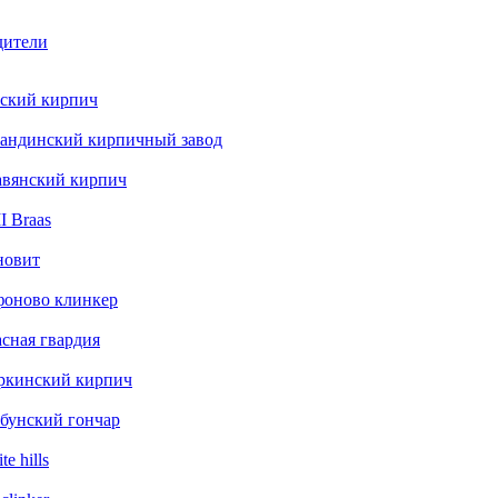
дители
ский кирпич
андинский кирпичный завод
авянский кирпич
 Braas
новит
фоново клинкер
сная гвардия
ркинский кирпич
бунский гончар
te hills