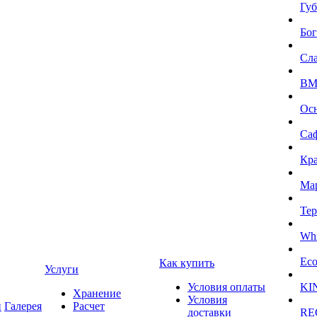
Губ
Бог
Сл
BMI
Ос
Са
Кра
Ма
Тер
Whi
Eco
Как купить
Услуги
Условия оплаты
KI
Хранение
Условия
и
Галерея
Расчет
доставки
RE