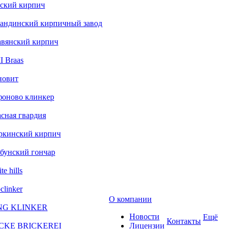
ский кирпич
андинский кирпичный завод
авянский кирпич
 Braas
новит
фоново клинкер
сная гвардия
ркинский кирпич
бунский гончар
te hills
clinker
О компании
NG KLINKER
Новости
Ещё
Контакты
CKE BRICKEREI
Лицензии