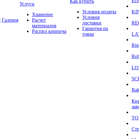
Eco
Как купить
Услуги
Условия оплаты
KI
Хранение
Условия
и
Галерея
Расчет
доставки
RE
материалов
Гарантия на
Распил кирпича
товар
LA
Rig
Ro
LO
SC
Bak
Ки
зав
TO
Ст