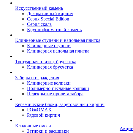
Искусственный камень
Декоративный кирпич
Серия Special Edition
Серия скала
Крупноформатный камень
Клинкерные ступени и напольная плитка
Клинкерные ступени
Клинкерная напольная плитка
Тротуарная плитка, брусчатка
Клинкерная брусчатка
Заборы и ограждения
Клинкерные колпаки
Полимерно-песчаные колпаки
Перекрытие пролета забора
Керамические блоки, забутовочный кирпич
PO®OMAX
Рядовой кирпич
Кладочные смеси
Акци
Затирки и расшивки