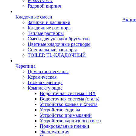
PO®OMAX
Рядовой кирпич
Кладочные смеси
Акци
Затирки и расшивки
Кладочные растворы
Теплые растворы
Смеси для укладки брусчатки
Цветные кладочные растворы
Специальные растворы
TOILER TL-КЛАДОЧНЫЙ
Черепица
Цементно-песчаная
Керамическая
Гибкая черепица
Комплектующие
Водосточная система ПВХ
Водосточная система (сталь)
Устройство конька и хребта
Устройство ендовы
Устройство примыканий
Устройство карнизного свеса
Подкровельные пленки
Эксплуатация