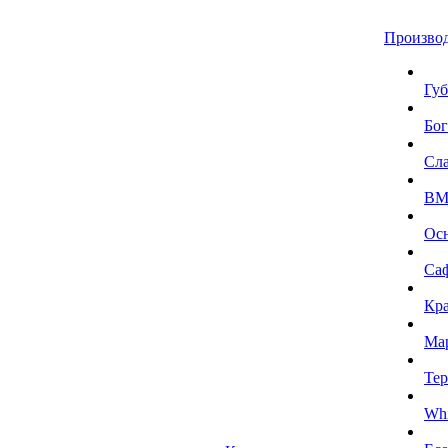
Произво
Губ
Бог
Сл
BMI
Ос
Са
Кра
Ма
Тер
Whi