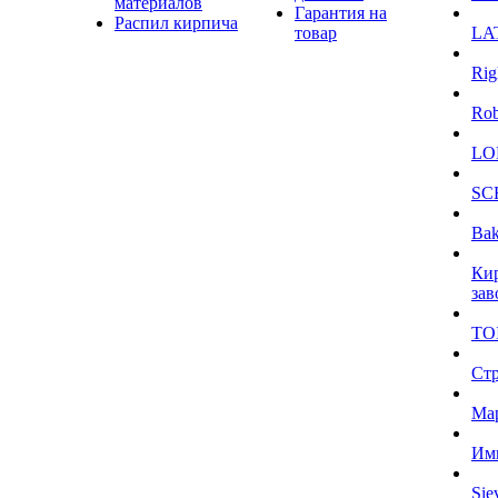
материалов
Гарантия на
Распил кирпича
товар
LA
Rig
Ro
LO
SC
Bak
Ки
зав
TO
Ст
Ма
Им
Sie