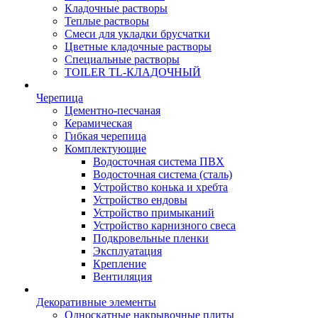
Кладочные растворы
Теплые растворы
Смеси для укладки брусчатки
Цветные кладочные растворы
Специальные растворы
TOILER TL-КЛАДОЧНЫЙ
Черепица
Цементно-песчаная
Керамическая
Гибкая черепица
Комплектующие
Водосточная система ПВХ
Водосточная система (сталь)
Устройство конька и хребта
Устройство ендовы
Устройство примыканий
Устройство карнизного свеса
Подкровельные пленки
Эксплуатация
Крепление
Вентиляция
Декоративные элементы
Односкатные накрывочные плиты