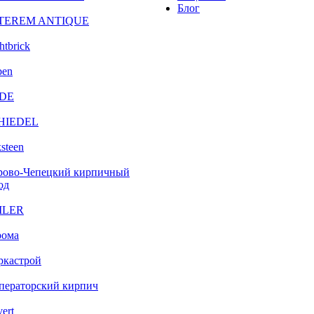
Блог
TEREM ANTIQUE
htbrick
ben
DE
HIEDEL
steen
рово-Чепецкий кирпичный
од
ILER
рома
ркастрой
ператорский кирпич
vert