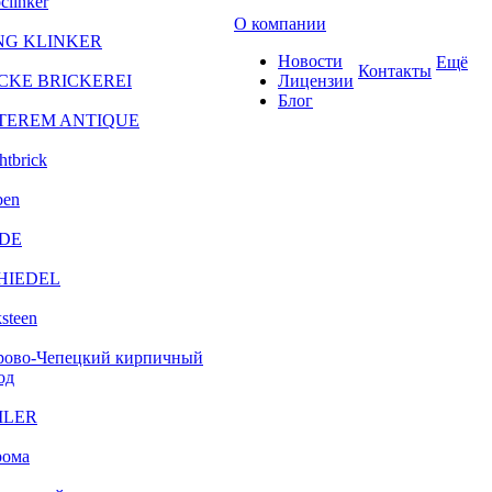
clinker
О компании
NG KLINKER
Новости
Ещё
Контакты
CKE BRICKEREI
Лицензии
Блог
TEREM ANTIQUE
htbrick
ben
DE
HIEDEL
steen
рово-Чепецкий кирпичный
од
ILER
рома