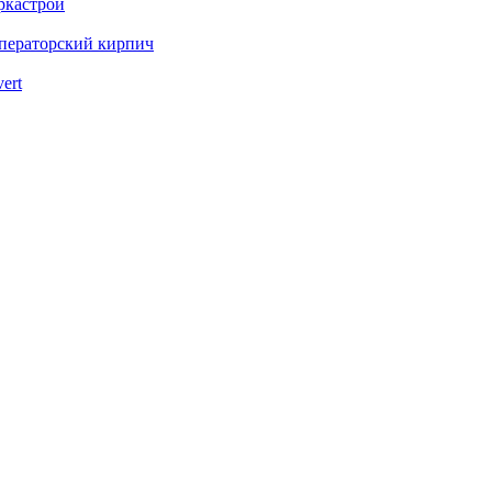
ркастрой
ператорский кирпич
vert