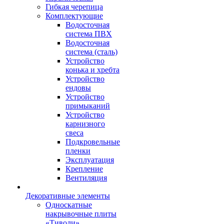
Гибкая черепица
Комплектующие
Водосточная
система ПВХ
Водосточная
система (сталь)
Устройство
конька и хребта
Устройство
ендовы
Устройство
примыканий
Устройство
карнизного
свеса
Подкровельные
пленки
Эксплуатация
Крепление
Вентиляция
Декоративные элементы
Односкатные
накрывочные плиты
«Тиволи»