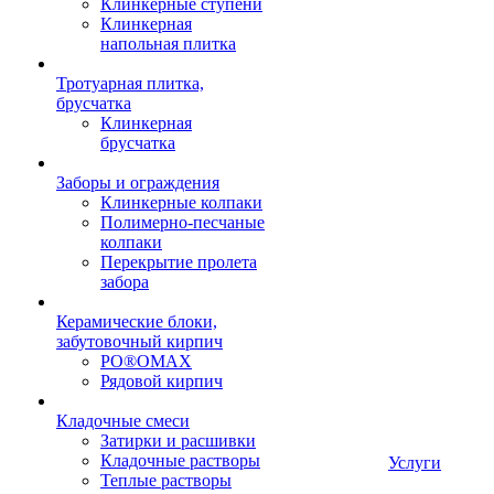
Клинкерные ступени
Клинкерная
напольная плитка
Тротуарная плитка,
брусчатка
Клинкерная
брусчатка
Заборы и ограждения
Клинкерные колпаки
Полимерно-песчаные
колпаки
Перекрытие пролета
забора
Керамические блоки,
забутовочный кирпич
PO®OMAX
Рядовой кирпич
Кладочные смеси
Затирки и расшивки
Кладочные растворы
Услуги
Теплые растворы