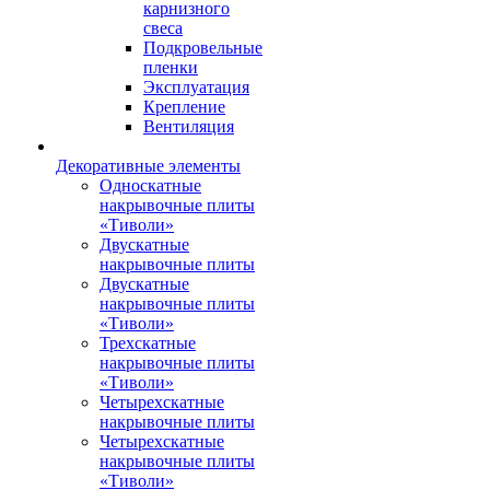
карнизного
свеса
Подкровельные
пленки
Эксплуатация
Крепление
Вентиляция
Декоративные элементы
Односкатные
накрывочные плиты
«Тиволи»
Двускатные
накрывочные плиты
Двускатные
накрывочные плиты
«Тиволи»
Трехскатные
накрывочные плиты
«Тиволи»
Четырехскатные
накрывочные плиты
Четырехскатные
накрывочные плиты
«Тиволи»