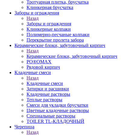
Тротуарная плитка, брусчатка
Клинкерная брусчатка
Заборы и ограждения
Назад
Заборы и ограждения
Клинкерные колпаки
Полимерно-песчаные колпаки
Перекрытие пролета забора
Керамические блоки, забутовочный кирпич
Назад
Керамические блоки, забутовочный кирпич
PO®OMAX
Рядовой кирпич
Кладочные смеси
Назад
Кладочные смеси
Затирки и расшивки
Кладочные растворы
Теплые растворы
Смеси для укладки брусчатки
Цветные кладочные растворы
Специальные растворы
TOILER TL-КЛАДОЧНЫЙ
Черепица
Назад