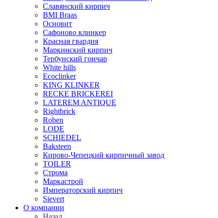
Славянский кирпич
BMI Braas
Основит
Сафоново клинкер
Красная гвардия
Маркинский кирпич
Тербунский гончар
White hills
Ecoclinker
KING KLINKER
RECKE BRICKEREI
LATEREM ANTIQUE
Rightbrick
Roben
LODE
SCHIEDEL
Baksteen
Кирово-Чепецкий кирпичный завод
TOILER
Строма
Маркастрой
Императорский кирпич
Sievert
О компании
Назад