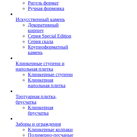
Ригель формат
Ручная формовка
Искусственный камень
Декоративный
кирпич
Серия Special Edition
Серия скала
Крупноформатный
камень
Клинкерные ступени и
напольная плитка
Клинкерные ступени
Клинкерная
напольная плитка
Тротуарная плитка,
брусчатка
Клинкерная
брусчатка
Заборы и ограждения
Клинкерные колпаки
Полимерно-песчаные