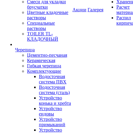
Смеси для укладки
Хранен
брусчатки
Расчет
Акции
Галерея
Цветные кладочные
материа
растворы
Распил
Специальные
кирпич
растворы
TOILER TL-
КЛАДОЧНЫЙ
Черепица
Цементно-песчаная
Керамическая
Гибкая черепица
Комплектующие
Водосточная
система ПВХ
Водосточная
система (сталь)
Устройство
конька и хребта
Устройство
ендовы
Устройство
примыканий
Устройство