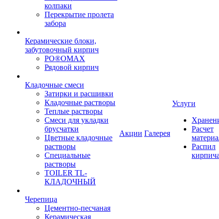
колпаки
Перекрытие пролета
забора
Керамические блоки,
забутовочный кирпич
PO®OMAX
Рядовой кирпич
Кладочные смеси
Затирки и расшивки
Кладочные растворы
Услуги
Теплые растворы
Смеси для укладки
Хранен
брусчатки
Расчет
Акции
Галерея
Цветные кладочные
материа
растворы
Распил
Специальные
кирпич
растворы
TOILER TL-
КЛАДОЧНЫЙ
Черепица
Цементно-песчаная
Керамическая