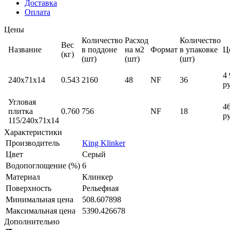
Доставка
Оплата
Цены
Количество
Расход
Количество
Вес
Название
в поддоне
на м2
Формат
в упаковке
Ц
(кг)
(шт)
(шт)
(шт)
4 
240x71x14
0.543
2160
48
NF
36
ру
Угловая
4
плитка
0.760
756
NF
18
ру
115/240x71x14
Характеристики
Производитель
King Klinker
Цвет
Серый
Водопоглощение (%)
6
Материал
Клинкер
Поверхность
Рельефная
Минимальная цена
508.607898
Максимальная цена
5390.426678
Дополнительно