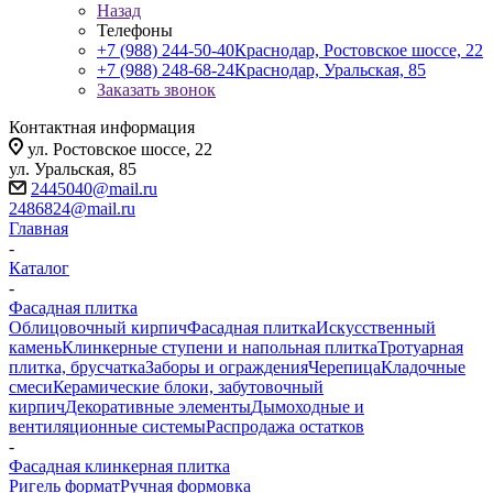
Назад
Телефоны
+7 (988) 244-50-40
Краснодар, Ростовское шоссе, 22
+7 (988) 248-68-24
Краснодар, Уральская, 85
Заказать звонок
Контактная информация
ул. Ростовское шоссе, 22
ул. Уральская, 85
2445040@mail.ru
2486824@mail.ru
Главная
-
Каталог
-
Фасадная плитка
Облицовочный кирпич
Фасадная плитка
Искусственный
камень
Клинкерные ступени и напольная плитка
Тротуарная
плитка, брусчатка
Заборы и ограждения
Черепица
Кладочные
смеси
Керамические блоки, забутовочный
кирпич
Декоративные элементы
Дымоходные и
вентиляционные системы
Распродажа остатков
-
Фасадная клинкерная плитка
Ригель формат
Ручная формовка