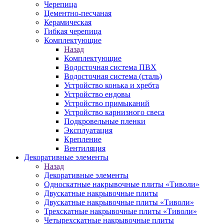
Черепица
Цементно-песчаная
Керамическая
Гибкая черепица
Комплектующие
Назад
Комплектующие
Водосточная система ПВХ
Водосточная система (сталь)
Устройство конька и хребта
Устройство ендовы
Устройство примыканий
Устройство карнизного свеса
Подкровельные пленки
Эксплуатация
Крепление
Вентиляция
Декоративные элементы
Назад
Декоративные элементы
Односкатные накрывочные плиты «Тиволи»
Двускатные накрывочные плиты
Двускатные накрывочные плиты «Тиволи»
Трехскатные накрывочные плиты «Тиволи»
Четырехскатные накрывочные плиты