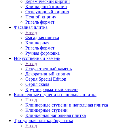
Керамический кирпич
Клинкерный кирпич
Огнеупорный кирпич
Печной кирпич
Ригель формат
Фасадная плитка
Назад
Фасадная плитка
Клинкерная
Ригель формат
Ручная формовка
Искусственный камень
Назад
Искусственный камень
Декоративный кирпич
Серия Special Edition
Серия скала
Крупноформатный камень
Клинкерные ступени и напольная плитка
Назад
Клинкерные ступени и напольная плитка
Клинкерные ступени
Клинкерная напольная плитка
Тротуарная плитка, брусчатка
Назад