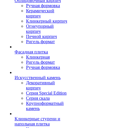
Облицовочный кирпич
Ручная формовка
Керамический
кирпич
Клинкерный кирпич
Огнеупорный
кирпич
Печной кирпич
Ригель формат
Фасадная плитка
Клинкерная
Ригель формат
Ручная формовка
Искусственный камень
Декоративный
кирпич
Серия Special Edition
Серия скала
Крупноформатный
камень
Клинкерные ступени и
напольная плитка