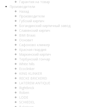
Гарантия на товар
Производители
Назад
Производители
Губский кирпич
Богандинский кирпичный завод
Славянский кирпич
BMI Braas
Основит
Сафоново клинкер
Красная гвардия
Маркинский кирпич
Тербунский гончар
White hills
Ecoclinker
KING KLINKER
RECKE BRICKEREI
LATEREM ANTIQUE
Rightbrick
Roben
LODE
SCHIEDEL
Baksteen