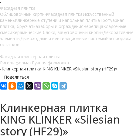
-
Фасадная плитка
Облицовочный кирпич
Фасадная плитка
Искусственный
камень
Клинкерные ступени и напольная плитка
Тротуарная
плитка, брусчатка
Заборы и ограждения
Черепица
Кладочные
смеси
Керамические блоки, забутовочный кирпич
Декоративные
элементы
Дымоходные и вентиляционные системы
Распродажа
остатков
-
Фасадная клинкерная плитка
Ригель формат
Ручная формовка
-
Клинкерная плитка KING KLINKER «Silesian story (HF29)»
Поделиться
Клинкерная плитка
KING KLINKER «Silesian
story (HF29)»