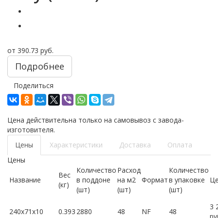
от
390.73 руб.
Подробнее
Поделиться
Цена действительна только на самовывоз с завода-
изготовителя.
Цены
Характеристики
Доставка
Оплата
Цены
Количество
Расход
Количество
Вес
Название
в поддоне
на м2
Формат
в упаковке
Ц
(кг)
(шт)
(шт)
(шт)
3 
240x71x10
0.393
2880
48
NF
48
ру