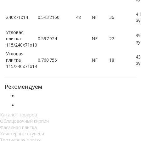
4 
240x71x14
0.543
2160
48
NF
36
ру
Угловая
39
плитка
0.597
924
NF
22
ру
115/240x71x10
Угловая
43
плитка
0.760
756
NF
18
ру
115/240x71x14
Рекомендуем
Каталог товаров
Облицовочный кирпич
Фасадная плитка
Клинкерные ступени
Тротуарная плитка