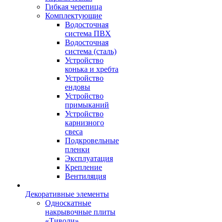
Гибкая черепица
Комплектующие
Водосточная
система ПВХ
Водосточная
система (сталь)
Устройство
конька и хребта
Устройство
ендовы
Устройство
примыканий
Устройство
карнизного
свеса
Подкровельные
пленки
Эксплуатация
Крепление
Вентиляция
Декоративные элементы
Односкатные
накрывочные плиты
«Тиволи»