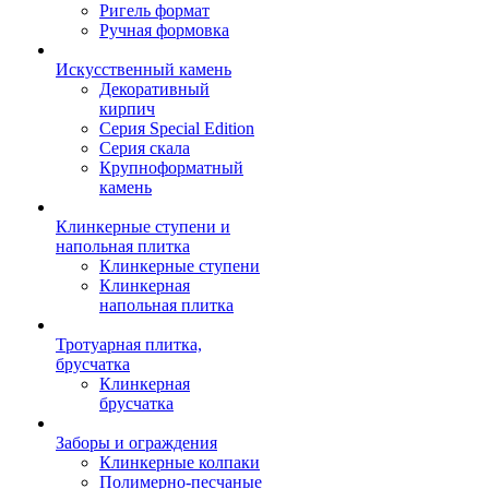
Ригель формат
Ручная формовка
Искусственный камень
Декоративный
кирпич
Серия Special Edition
Серия скала
Крупноформатный
камень
Клинкерные ступени и
напольная плитка
Клинкерные ступени
Клинкерная
напольная плитка
Тротуарная плитка,
брусчатка
Клинкерная
брусчатка
Заборы и ограждения
Клинкерные колпаки
Полимерно-песчаные