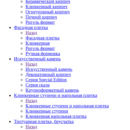
Керамический кирпич
Клинкерный кирпич
Огнеупорный кирпич
Печной кирпич
Ригель формат
Фасадная плитка
Назад
Фасадная плитка
Клинкерная
Ригель формат
Ручная формовка
Искусственный камень
Назад
Искусственный камень
Декоративный кирпич
Серия Special Edition
Серия скала
Крупноформатный камень
Клинкерные ступени и напольная плитка
Назад
Клинкерные ступени и напольная плитка
Клинкерные ступени
Клинкерная напольная плитка
Тротуарная плитка, брусчатка
Назад