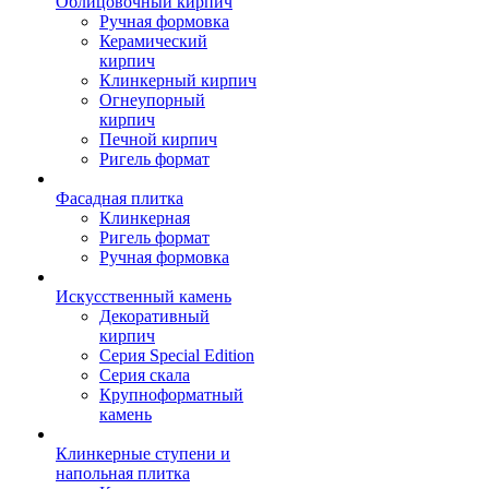
Облицовочный кирпич
Ручная формовка
Керамический
кирпич
Клинкерный кирпич
Огнеупорный
кирпич
Печной кирпич
Ригель формат
Фасадная плитка
Клинкерная
Ригель формат
Ручная формовка
Искусственный камень
Декоративный
кирпич
Серия Special Edition
Серия скала
Крупноформатный
камень
Клинкерные ступени и
напольная плитка