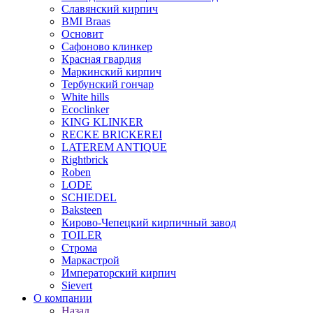
Славянский кирпич
BMI Braas
Основит
Сафоново клинкер
Красная гвардия
Маркинский кирпич
Тербунский гончар
White hills
Ecoclinker
KING KLINKER
RECKE BRICKEREI
LATEREM ANTIQUE
Rightbrick
Roben
LODE
SCHIEDEL
Baksteen
Кирово-Чепецкий кирпичный завод
TOILER
Строма
Маркастрой
Императорский кирпич
Sievert
О компании
Назад