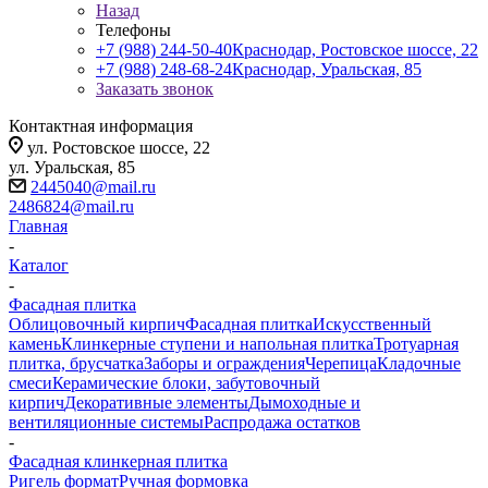
Назад
Телефоны
+7 (988) 244-50-40
Краснодар, Ростовское шоссе, 22
+7 (988) 248-68-24
Краснодар, Уральская, 85
Заказать звонок
Контактная информация
ул. Ростовское шоссе, 22
ул. Уральская, 85
2445040@mail.ru
2486824@mail.ru
Главная
-
Каталог
-
Фасадная плитка
Облицовочный кирпич
Фасадная плитка
Искусственный
камень
Клинкерные ступени и напольная плитка
Тротуарная
плитка, брусчатка
Заборы и ограждения
Черепица
Кладочные
смеси
Керамические блоки, забутовочный
кирпич
Декоративные элементы
Дымоходные и
вентиляционные системы
Распродажа остатков
-
Фасадная клинкерная плитка
Ригель формат
Ручная формовка