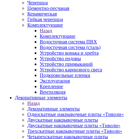
Черепица
Цементно-песчаная
Керамическая
Гибкая черепица
Комплектующие
Назад
Комплектующие
Водосточная система ПВХ
Водосточная система (сталь)
Устройство конька и хребта
Устройство ендовы
Устройство примыканий
Устройство карнизного свеса
Подкровельные пленки
Эксплуатация
Крепление
Вентиляция
Декоративные элементы
Назад
Декоративные элементы
Односкатные накрывочные плиты «Тиволи»
Двускатные накрывочные плиты
Двускатные накрывочные плиты «Тиволи»
Трехскатные накрывочные плиты «Тиволи»
Четырехскатные накрывочные плиты