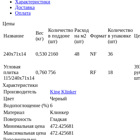
Характеристики
Доставка
Оплата
Цены
Количество
Расход
Количество
Вес
Название
в поддоне
на м2
Формат
в упаковке
Це
(кг)
(шт)
(шт)
(шт)
240x71x14
0,530
2160
48
NF
36
Угловая
39
плитка
0,760
756
RF
18
ру
115/240x71x14
шт
Характеристики
Производитель
King Klinker
Цвет
Черный
Водопоглощение (%)
6
Материал
Клинкер
Поверхность
Гладкая
Минимальная цена
472.425681
Максимальная цена
472.425681
Дополнительно