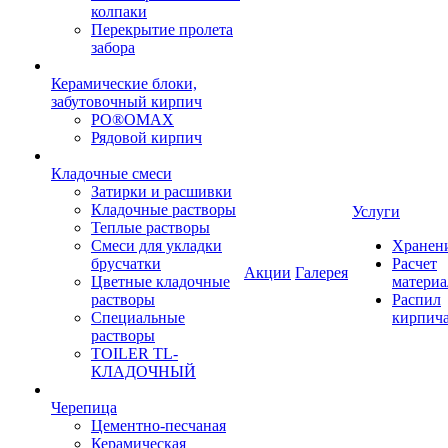
колпаки
Перекрытие пролета
забора
Керамические блоки,
забутовочный кирпич
PO®OMAX
Рядовой кирпич
Кладочные смеси
Затирки и расшивки
Кладочные растворы
Услуги
Теплые растворы
Смеси для укладки
Хранен
брусчатки
Расчет
Акции
Галерея
Цветные кладочные
материа
растворы
Распил
Специальные
кирпич
растворы
TOILER TL-
КЛАДОЧНЫЙ
Черепица
Цементно-песчаная
Керамическая