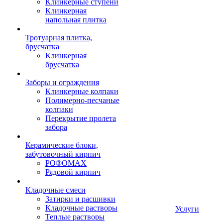
Клинкерные ступени
Клинкерная
напольная плитка
Тротуарная плитка,
брусчатка
Клинкерная
брусчатка
Заборы и ограждения
Клинкерные колпаки
Полимерно-песчаные
колпаки
Перекрытие пролета
забора
Керамические блоки,
забутовочный кирпич
PO®OMAX
Рядовой кирпич
Кладочные смеси
Затирки и расшивки
Кладочные растворы
Услуги
Теплые растворы