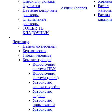
Смеси для укладки
Хранен
брусчатки
Расчет
Акции
Галерея
Цветные кладочные
материа
растворы
Распил
Специальные
кирпич
растворы
TOILER TL-
КЛАДОЧНЫЙ
Черепица
Цементно-песчаная
Керамическая
Гибкая черепица
Комплектующие
Водосточная
система ПВХ
Водосточная
система (сталь)
Устройство
конька и хребта
Устройство
ендовы
Устройство
примыканий
Устройство