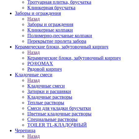
Тротуарная плитка, брусчатка
Клинкерная брусчатка
Заборы и ограждения
Назад
Заборы и ограждения
Клинкерные колпаки
Полимерно-песчаные колпаки
Перекрытие пролета забора
Керамические блоки, забутовочный кирпич
Назад
Керамические блоки, забутовочный кирпич
PO®OMAX
Рядовой кирпич
Кладочные смеси
Назад
Кладочные смеси
Затирки и расшивки
Кладочные растворы
Теплые растворы
Смеси для укладки брусчатки
Цветные кладочные растворы
Специальные растворы
TOILER TL-КЛАДОЧНЫЙ
Черепица
Назад