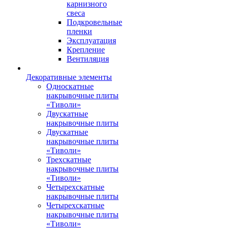
карнизного
свеса
Подкровельные
пленки
Эксплуатация
Крепление
Вентиляция
Декоративные элементы
Односкатные
накрывочные плиты
«Тиволи»
Двускатные
накрывочные плиты
Двускатные
накрывочные плиты
«Тиволи»
Трехскатные
накрывочные плиты
«Тиволи»
Четырехскатные
накрывочные плиты
Четырехскатные
накрывочные плиты
«Тиволи»