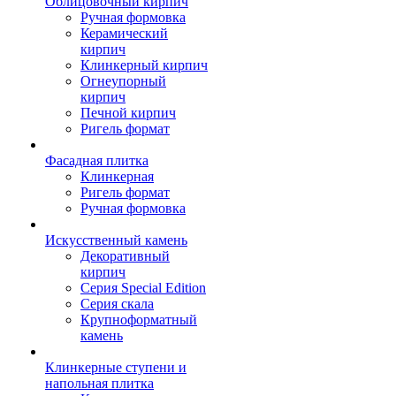
Облицовочный кирпич
Ручная формовка
Керамический
кирпич
Клинкерный кирпич
Огнеупорный
кирпич
Печной кирпич
Ригель формат
Фасадная плитка
Клинкерная
Ригель формат
Ручная формовка
Искусственный камень
Декоративный
кирпич
Серия Special Edition
Серия скала
Крупноформатный
камень
Клинкерные ступени и
напольная плитка