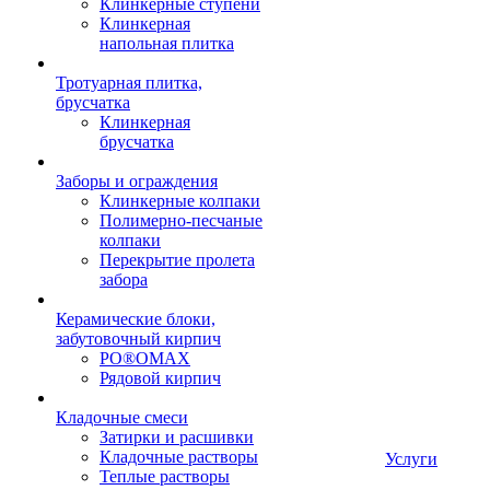
Клинкерные ступени
Клинкерная
напольная плитка
Тротуарная плитка,
брусчатка
Клинкерная
брусчатка
Заборы и ограждения
Клинкерные колпаки
Полимерно-песчаные
колпаки
Перекрытие пролета
забора
Керамические блоки,
забутовочный кирпич
PO®OMAX
Рядовой кирпич
Кладочные смеси
Затирки и расшивки
Кладочные растворы
Услуги
Теплые растворы