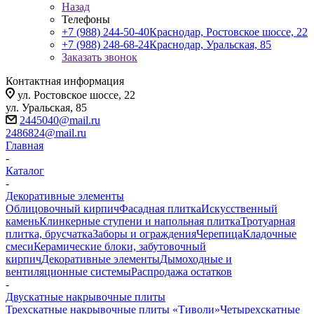
Назад
Телефоны
+7 (988) 244-50-40
Краснодар, Ростовское шоссе, 22
+7 (988) 248-68-24
Краснодар, Уральская, 85
Заказать звонок
Контактная информация
ул. Ростовское шоссе, 22
ул. Уральская, 85
2445040@mail.ru
2486824@mail.ru
Главная
-
Каталог
-
Декоративные элементы
Облицовочный кирпич
Фасадная плитка
Искусственный
камень
Клинкерные ступени и напольная плитка
Тротуарная
плитка, брусчатка
Заборы и ограждения
Черепица
Кладочные
смеси
Керамические блоки, забутовочный
кирпич
Декоративные элементы
Дымоходные и
вентиляционные системы
Распродажа остатков
-
Двускатные накрывочные плиты
Трехскатные накрывочные плиты «Тиволи»
Четырехскатные