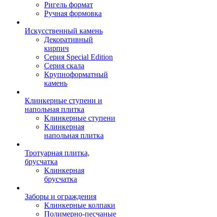
Ригель формат
Ручная формовка
Искусственный камень
Декоративный
кирпич
Серия Special Edition
Серия скала
Крупноформатный
камень
Клинкерные ступени и
напольная плитка
Клинкерные ступени
Клинкерная
напольная плитка
Тротуарная плитка,
брусчатка
Клинкерная
брусчатка
Заборы и ограждения
Клинкерные колпаки
Полимерно-песчаные