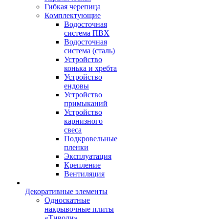
Гибкая черепица
Комплектующие
Водосточная
система ПВХ
Водосточная
система (сталь)
Устройство
конька и хребта
Устройство
ендовы
Устройство
примыканий
Устройство
карнизного
свеса
Подкровельные
пленки
Эксплуатация
Крепление
Вентиляция
Декоративные элементы
Односкатные
накрывочные плиты
«Тиволи»