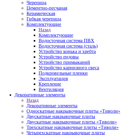
Черепица
Цементно-песчаная
Керамическая
Гибкая черепица
Комплектующие
Назад
Комплектующие
Водосточная система ПВХ
Водосточная система (сталь)
Устройство конька и хребта
Устройство ендовы
Устройство примыканий
Устройство карнизного свеса
Подкровельные пленки
Эксплуатация
Крепление
Вентиляция
Декоративные элементы
Назад
Декоративные элементы
Односкатные накрывочные плиты «Тиволи»
Двускатные накрывочные плиты
Двускатные накрывочные плиты «Тиволи»
Трехскатные накрывочные плиты «Тиволи»
Четырехскатные накрывочные плиты