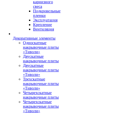
карнизного
свеса
Подкровельные
пленки
Эксплуатация
Крепление
Вентиляция
Декоративные элементы
Односкатные
накрывочные плиты
«Тиволи»
Двускатные
накрывочные плиты
Двускатные
накрывочные плиты
«Тиволи»
Трехскатные
накрывочные плиты
«Тиволи»
Четырехскатные
накрывочные плиты
Четырехскатные
накрывочные плиты
«Тиволи»