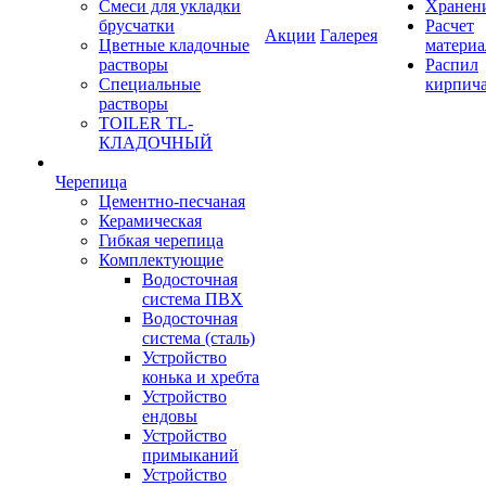
Смеси для укладки
Хранен
брусчатки
Расчет
Акции
Галерея
Цветные кладочные
материа
растворы
Распил
Специальные
кирпич
растворы
TOILER TL-
КЛАДОЧНЫЙ
Черепица
Цементно-песчаная
Керамическая
Гибкая черепица
Комплектующие
Водосточная
система ПВХ
Водосточная
система (сталь)
Устройство
конька и хребта
Устройство
ендовы
Устройство
примыканий
Устройство