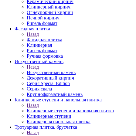
Керамический кирпич
Клинкерный кирпич
Огнеупорный кирпич
Печной кирпич
Ригель формат
Фасадная плитка
Назад
Фасадная плитка
Клинкерная
Ригель формат
Ручная формовка
Искусственный камень
Назад
Искусственный камень
Декоративный кирпич
Серия Special Edition
Серия скала
Крупноформатный камень
Клинкерные ступени и напольная плитка
Назад
Клинкерные ступени и напольная плитка
Клинкерные ступени
Клинкерная напольная плитка
Тротуарная плитка, брусчатка
Назад