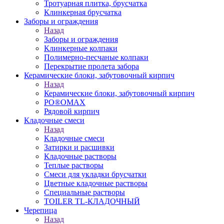
Тротуарная плитка, брусчатка
Клинкерная брусчатка
Заборы и ограждения
Назад
Заборы и ограждения
Клинкерные колпаки
Полимерно-песчаные колпаки
Перекрытие пролета забора
Керамические блоки, забутовочный кирпич
Назад
Керамические блоки, забутовочный кирпич
PO®OMAX
Рядовой кирпич
Кладочные смеси
Назад
Кладочные смеси
Затирки и расшивки
Кладочные растворы
Теплые растворы
Смеси для укладки брусчатки
Цветные кладочные растворы
Специальные растворы
TOILER TL-КЛАДОЧНЫЙ
Черепица
Назад