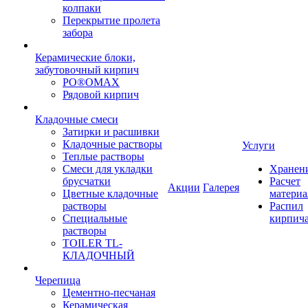
колпаки
Перекрытие пролета
забора
Керамические блоки,
забутовочный кирпич
PO®OMAX
Рядовой кирпич
Кладочные смеси
Затирки и расшивки
Кладочные растворы
Услуги
Теплые растворы
Смеси для укладки
Хранен
брусчатки
Расчет
Акции
Галерея
Цветные кладочные
материа
растворы
Распил
Специальные
кирпич
растворы
TOILER TL-
КЛАДОЧНЫЙ
Черепица
Цементно-песчаная
Керамическая