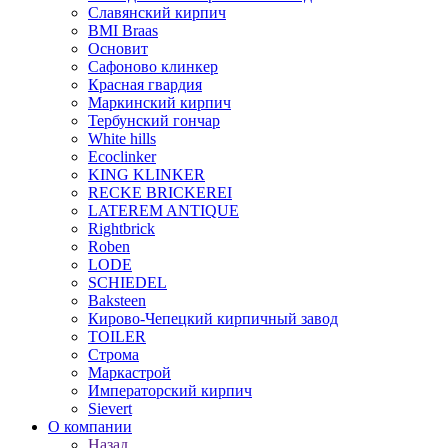
Славянский кирпич
BMI Braas
Основит
Сафоново клинкер
Красная гвардия
Маркинский кирпич
Тербунский гончар
White hills
Ecoclinker
KING KLINKER
RECKE BRICKEREI
LATEREM ANTIQUE
Rightbrick
Roben
LODE
SCHIEDEL
Baksteen
Кирово-Чепецкий кирпичный завод
TOILER
Строма
Маркастрой
Императорский кирпич
Sievert
О компании
Назад