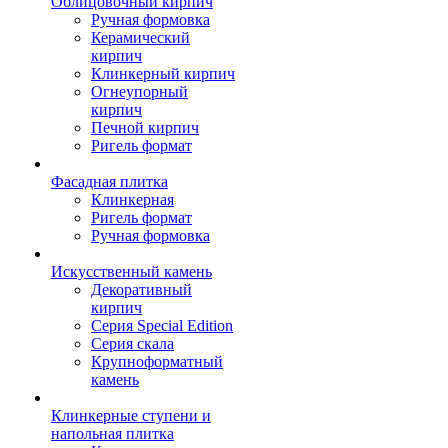
Облицовочный кирпич
Ручная формовка
Керамический
кирпич
Клинкерный кирпич
Огнеупорный
кирпич
Печной кирпич
Ригель формат
Фасадная плитка
Клинкерная
Ригель формат
Ручная формовка
Искусственный камень
Декоративный
кирпич
Серия Special Edition
Серия скала
Крупноформатный
камень
Клинкерные ступени и
напольная плитка