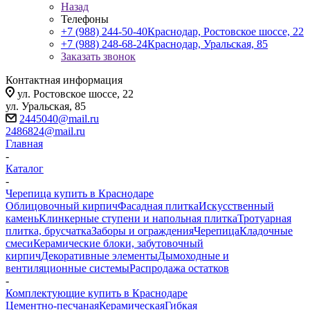
Назад
Телефоны
+7 (988) 244-50-40
Краснодар, Ростовское шоссе, 22
+7 (988) 248-68-24
Краснодар, Уральская, 85
Заказать звонок
Контактная информация
ул. Ростовское шоссе, 22
ул. Уральская, 85
2445040@mail.ru
2486824@mail.ru
Главная
-
Каталог
-
Черепица купить в Краснодаре
Облицовочный кирпич
Фасадная плитка
Искусственный
камень
Клинкерные ступени и напольная плитка
Тротуарная
плитка, брусчатка
Заборы и ограждения
Черепица
Кладочные
смеси
Керамические блоки, забутовочный
кирпич
Декоративные элементы
Дымоходные и
вентиляционные системы
Распродажа остатков
-
Комплектующие купить в Краснодаре
Цементно-песчаная
Керамическая
Гибкая