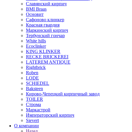
Славянский кирпич
BMI Braas
Основит
Сафоново клинкер
Красная гвардия
Маркинский кирпич
Тербунский гончар
White hills
Ecoclinker
KING KLINKER
RECKE BRICKEREI
LATEREM ANTIQUE
Rightbrick
Roben
LODE
SCHIEDEL
Baksteen
Кирово-Чепецкий кирпичный завод
TOILER
Строма
Маркастрой
Императорский кирпич
Sievert
О компании
Назад