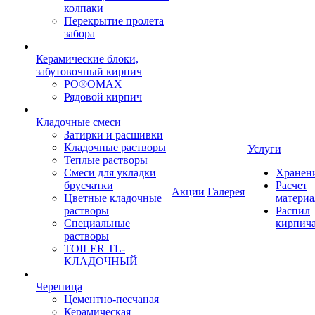
колпаки
Перекрытие пролета
забора
Керамические блоки,
забутовочный кирпич
PO®OMAX
Рядовой кирпич
Кладочные смеси
Затирки и расшивки
Кладочные растворы
Услуги
Теплые растворы
Смеси для укладки
Хранен
брусчатки
Расчет
Акции
Галерея
Цветные кладочные
материа
растворы
Распил
Специальные
кирпич
растворы
TOILER TL-
КЛАДОЧНЫЙ
Черепица
Цементно-песчаная
Керамическая