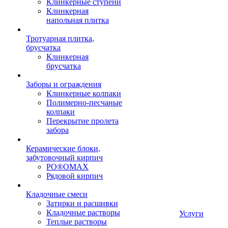
Клинкерные ступени
Клинкерная
напольная плитка
Тротуарная плитка,
брусчатка
Клинкерная
брусчатка
Заборы и ограждения
Клинкерные колпаки
Полимерно-песчаные
колпаки
Перекрытие пролета
забора
Керамические блоки,
забутовочный кирпич
PO®OMAX
Рядовой кирпич
Кладочные смеси
Затирки и расшивки
Кладочные растворы
Услуги
Теплые растворы