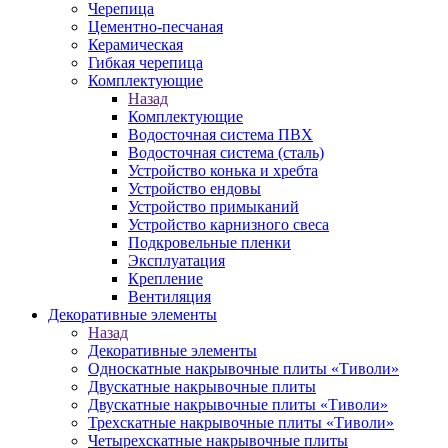
Черепица
Цементно-песчаная
Керамическая
Гибкая черепица
Комплектующие
Назад
Комплектующие
Водосточная система ПВХ
Водосточная система (сталь)
Устройство конька и хребта
Устройство ендовы
Устройство примыканий
Устройство карнизного свеса
Подкровельные пленки
Эксплуатация
Крепление
Вентиляция
Декоративные элементы
Назад
Декоративные элементы
Односкатные накрывочные плиты «Тиволи»
Двускатные накрывочные плиты
Двускатные накрывочные плиты «Тиволи»
Трехскатные накрывочные плиты «Тиволи»
Четырехскатные накрывочные плиты