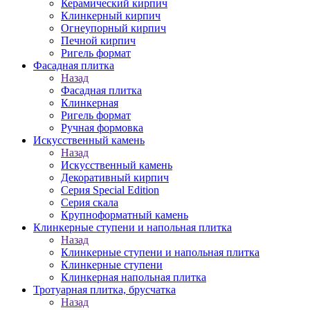
Керамический кирпич
Клинкерный кирпич
Огнеупорный кирпич
Печной кирпич
Ригель формат
Фасадная плитка
Назад
Фасадная плитка
Клинкерная
Ригель формат
Ручная формовка
Искусственный камень
Назад
Искусственный камень
Декоративный кирпич
Серия Special Edition
Серия скала
Крупноформатный камень
Клинкерные ступени и напольная плитка
Назад
Клинкерные ступени и напольная плитка
Клинкерные ступени
Клинкерная напольная плитка
Тротуарная плитка, брусчатка
Назад