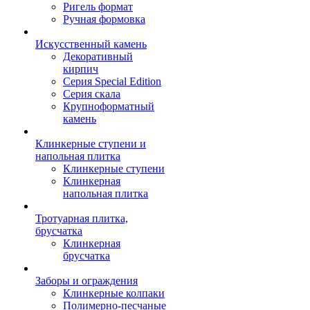
Ригель формат
Ручная формовка
Искусственный камень
Декоративный
кирпич
Серия Special Edition
Серия скала
Крупноформатный
камень
Клинкерные ступени и
напольная плитка
Клинкерные ступени
Клинкерная
напольная плитка
Тротуарная плитка,
брусчатка
Клинкерная
брусчатка
Заборы и ограждения
Клинкерные колпаки
Полимерно-песчаные