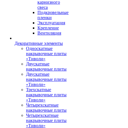
карнизного
свеса
Подкровельные
пленки
Эксплуатация
Крепление
Вентиляция
Декоративные элементы
Односкатные
накрывочные плиты
«Тиволи»
Двускатные
накрывочные плиты
Двускатные
накрывочные плиты
«Тиволи»
Трехскатные
накрывочные плиты
«Тиволи»
Четырехскатные
накрывочные плиты
Четырехскатные
накрывочные плиты
«Тиволи»