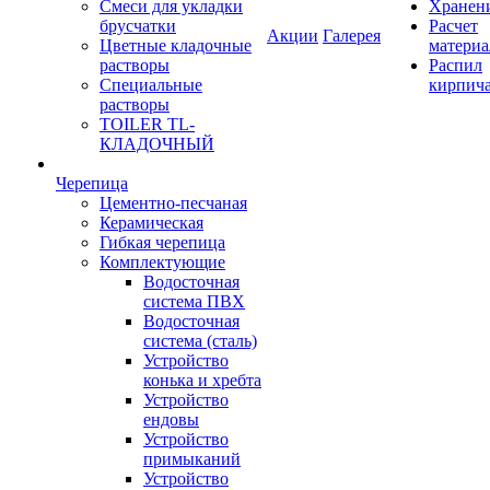
Смеси для укладки
Хранен
брусчатки
Расчет
Акции
Галерея
Цветные кладочные
материа
растворы
Распил
Специальные
кирпич
растворы
TOILER TL-
КЛАДОЧНЫЙ
Черепица
Цементно-песчаная
Керамическая
Гибкая черепица
Комплектующие
Водосточная
система ПВХ
Водосточная
система (сталь)
Устройство
конька и хребта
Устройство
ендовы
Устройство
примыканий
Устройство