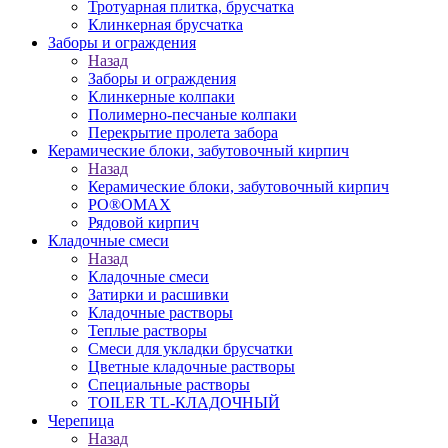
Тротуарная плитка, брусчатка
Клинкерная брусчатка
Заборы и ограждения
Назад
Заборы и ограждения
Клинкерные колпаки
Полимерно-песчаные колпаки
Перекрытие пролета забора
Керамические блоки, забутовочный кирпич
Назад
Керамические блоки, забутовочный кирпич
PO®OMAX
Рядовой кирпич
Кладочные смеси
Назад
Кладочные смеси
Затирки и расшивки
Кладочные растворы
Теплые растворы
Смеси для укладки брусчатки
Цветные кладочные растворы
Специальные растворы
TOILER TL-КЛАДОЧНЫЙ
Черепица
Назад