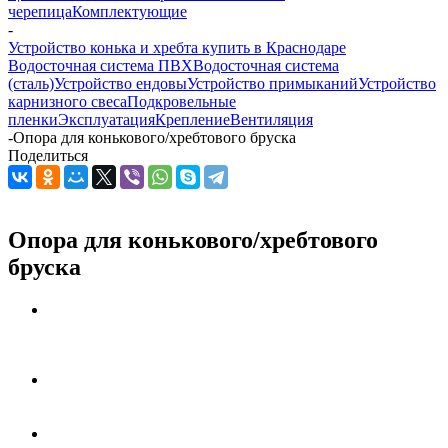
черепица
Комплектующие
-
Устройство конька и хребта купить в Краснодаре
Водосточная система ПВХ
Водосточная система
(сталь)
Устройство ендовы
Устройство примыканий
Устройство
карнизного свеса
Подкровельные
пленки
Эксплуатация
Крепление
Вентиляция
-
Опора для конькового/хребтового бруска
Поделиться
Опора для конькового/хребтового
бруска