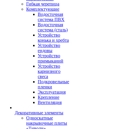
Гибкая черепица
Комплектующие
Водосточная
система ПВХ
Водосточная
система (сталь)
Устройство
конька и хребта
Устройство
ендовы
Устройство
примыканий
Устройство
карнизного
свеса
Подкровельные
пленки
Эксплуатация
Крепление
Вентиляция
Декоративные элементы
Односкатные
накрывочные плиты
«Тиволи»